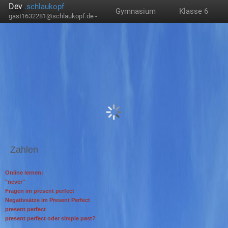
Dev
.schlaukopf
Gymnasium
Klasse 6
gast1632281@schlaukopf.de -
Zahlen
Online lernen:
"never"
Fragen im present perfect
Negativsätze im Present Perfect
present perfect
present perfect oder simple past?