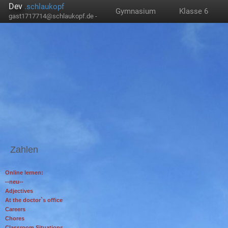
Dev
.schlaukopf
Gymnasium
Klasse 6
gast1717714@schlaukopf.de -
Zahlen
Online lernen:
--neu--
Adjectives
At the doctor`s office
Careers
Chores
Classroom Situations