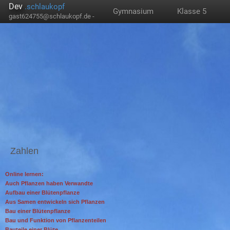
Dev
.schlaukopf
Gymnasium
Klasse 5
gast624755@schlaukopf.de -
Zahlen
Online lernen:
Auch Pflanzen haben Verwandte
Aufbau einer Blütenpflanze
Aus Samen entwickeln sich Pflanzen
Bau einer Blütenpflanze
Bau und Funktion von Pflanzenteilen
Bauteile einer Blüte