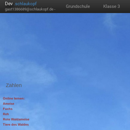
Dev
.schlaukopf
Grundschule
Klasse 3
gast1386689@schlaukopf.de -
Zahlen
Online lernen:
Ameise
Fuchs
Reh
Rote Waldameise
Tiere des Waldes