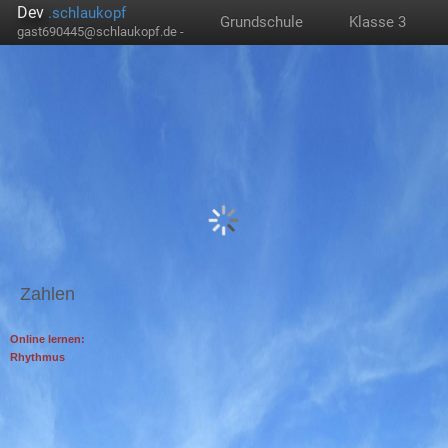
Dev
.schlaukopf
Grundschule
Klasse 3
gast690445@schlaukopf.de -
Zahlen
Online lernen:
Rhythmus