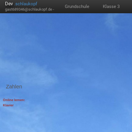
Dev
.schlaukopf
Grundschule
Klasse 3
gast689346@schlaukopf.de -
Zahlen
Online lernen:
Klavier