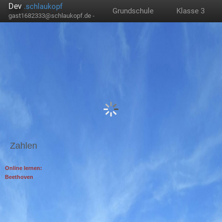
Dev
.schlaukopf
Grundschule
Klasse 3
gast1682333@schlaukopf.de -
Zahlen
Online lernen:
Beethoven