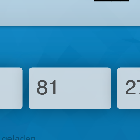
81
2
eladen ...