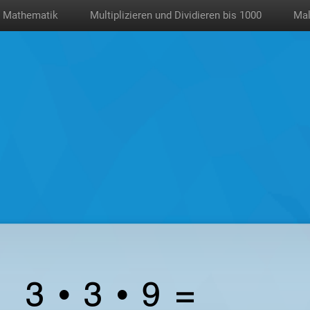
Mathematik
Multiplizieren und Dividieren bis 1000
Mal
3 • 3 • 9 = ____