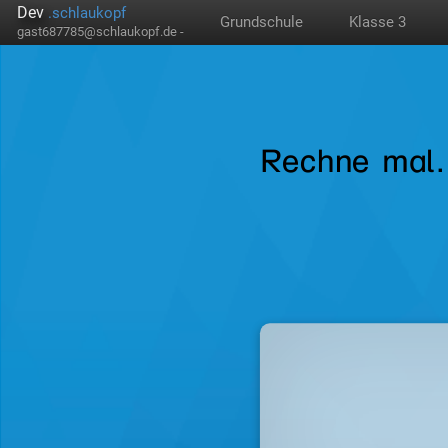
Dev
.schlaukopf
Grundschule
Klasse 3
gast687785@schlaukopf.de -
Rechne mal.