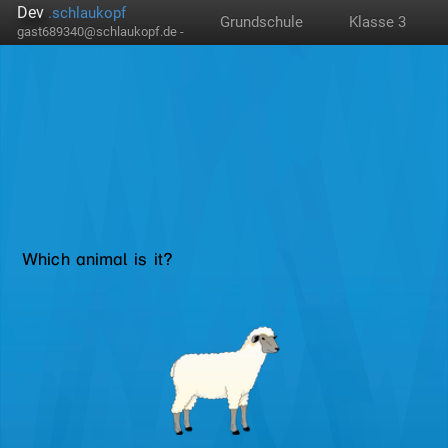
Dev
.schlaukopf
Grundschule
Klasse 3
gast689340@schlaukopf.de -
Which animal is it?