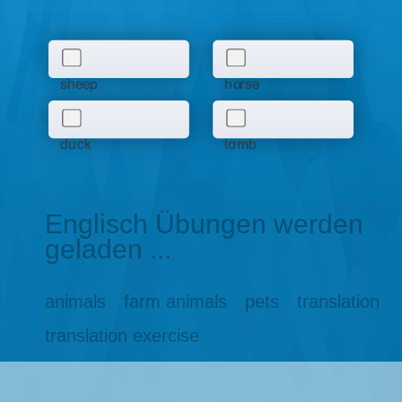
sheep
horse
duck
lamb
Englisch Übungen werden
geladen ...
animals
farm animals
pets
translation
translation exercise