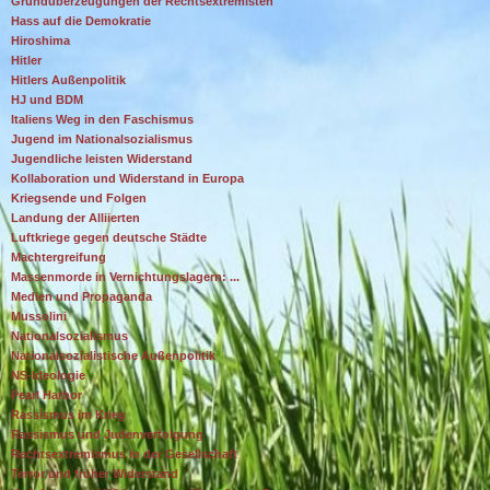
Grundüberzeugungen der Rechtsextremisten
Hass auf die Demokratie
Hiroshima
Hitler
Hitlers Außenpolitik
HJ und BDM
Italiens Weg in den Faschismus
Jugend im Nationalsozialismus
Jugendliche leisten Widerstand
Kollaboration und Widerstand in Europa
Kriegsende und Folgen
Landung der Alliierten
Luftkriege gegen deutsche Städte
Machtergreifung
Massenmorde in Vernichtungslagern: ...
Medien und Propaganda
Mussolini
Nationalsozialismus
Nationalsozialistische Außenpolitik
NS-Ideologie
Pearl Harbor
Rassismus im Krieg
Rassismus und Judenverfolgung
Rechtsextremismus in der Gesellschaft
Terror und früher Widerstand