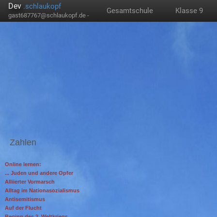
Dev
.schlaukopf
Gesamtschule
Klasse 9
gast687767@schlaukopf.de -
Zahlen
Online lernen:
... Juden und andere Opfer
Alliierter Vormarsch
Alltag im Nationasozialismus
Antisemitismus
Auf der Flucht
Beginn des 2. Weltkriegs