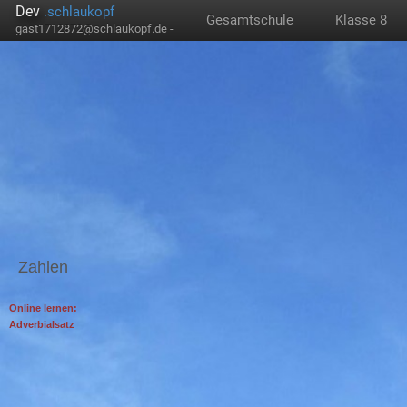
Dev
.schlaukopf
Gesamtschule
Klasse 8
gast1712872@schlaukopf.de -
Zahlen
Online lernen:
Adverbialsatz