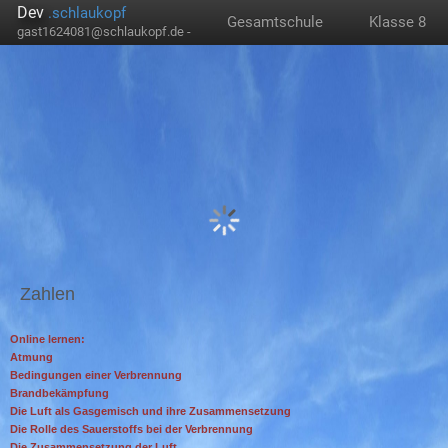
Dev
.schlaukopf
Gesamtschule
Klasse 8
gast1624081@schlaukopf.de -
Zahlen
Online lernen:
Atmung
Bedingungen einer Verbrennung
Brandbekämpfung
Die Luft als Gasgemisch und ihre Zusammensetzung
Die Rolle des Sauerstoffs bei der Verbrennung
Die Zusammensetzung der Luft