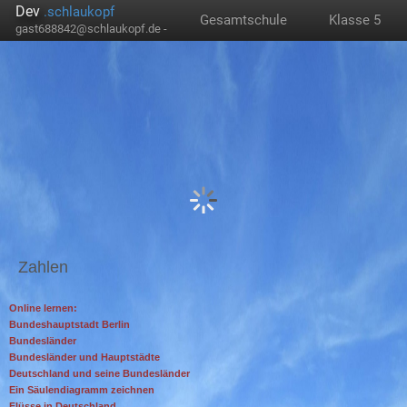
Dev
.schlaukopf
Gesamtschule
Klasse 5
gast688842@schlaukopf.de -
Zahlen
Online lernen:
Bundeshauptstadt Berlin
Bundesländer
Bundesländer und Hauptstädte
Deutschland und seine Bundesländer
Ein Säulendiagramm zeichnen
Flüsse in Deutschland